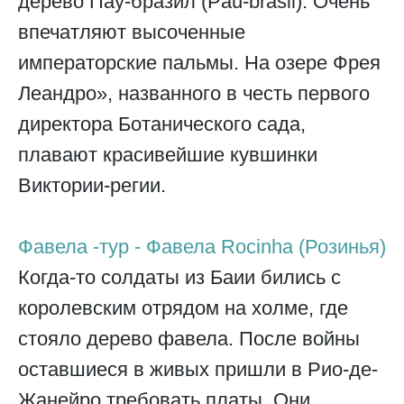
дерево Пау-бразил (Pau-brasil). Очень
впечатляют высоченные
императорские пальмы. На озере Фрея
Леандро», названного в честь первого
директора Ботанического сада,
плавают красивейшие кувшинки
Виктории-регии.
Фавела -тур - Фавела Rocinha (Розинья)
Когда-то солдаты из Баии бились с
королевским отрядом на холме, где
стояло дерево фавела. После войны
оставшиеся в живых пришли в Рио-де-
Жанейро требовать платы. Они